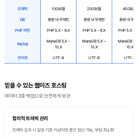
트래픽
10GB/월
20GB/월
40GB/월
DB
용량 내 무제한
용량 내 무제한
용량 내 무제
PHP 버전
PHP 5.X ~ 8.X
PHP 5.X ~ 8.X
PHP 5.X ~ 8
MariaDB 5.X ~
MariaDB 5.X ~
MariaDB 5.
MySql
10.X
10.X
10.X
언어셋
UTF-8
UTF-8
UTF-8
믿을 수 있는 웹이즈 호스팅
데이터 3중 백업으로 안전하게 보관
합리적 트래픽 관리
트래픽 초과 시 일정 기준 이상이면 중간 정산 가능, 부담 최소화