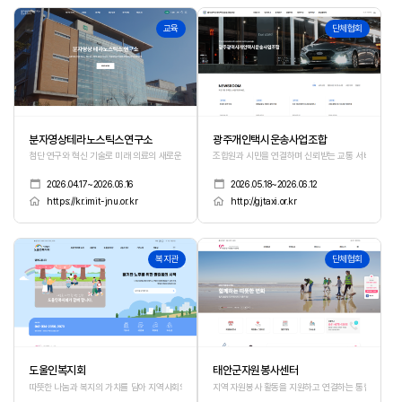
515
514
교육
단체협회
분자영상테라노스틱스연구소
광주개인택시운송사업조합
첨단 연구와 혁신 기술로 미래 의료의 새로운 가능성을 제시합니다.
조합원과 시민을 연결하며 신뢰받는 교통 서비스를 만
2026.04.17~2026.06.16
2026.05.18~2026.06.12
https://kr.imit-jnu.or.kr
http://gjtaxi.or.kr
513
512
복지관
단체협회
도울인복지회
태안군자원봉사센터
따뜻한 나눔과 복지의 가치를 담아 지역사회와 함께 성장하는 공간
지역 자원봉사 활동을 지원하고 연결하는 통합 플랫폼