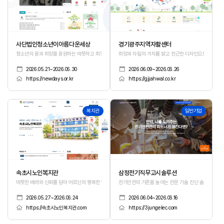
사단법인청소년이아름다운세상
경기광주지역자활센터
청소년의 꿈과 희망을 응원하는 따뜻하고 희망적인 감성의 홈페이지
희망과 자립의 가치를 밝고 친근한 디자인으로 담아낸
2026.05.21~2026.06.30
2026.06.09~2026.06.26
https://newdays.or.kr
https://gjjahwal.co.kr
517
516
복지관
일반기업
속초시노인복지관
삼정전기직무고시솔루션
따뜻한 배려와 신뢰를 담아 어르신의 행복한 일상을 함께 만들어가는 홈페이지
전기안전의 기준을 높이는 전문 기술 진단 솔루션
2026.05.27~2026.06.24
2026.06.04~2026.06.16
https://속초시노인복지관.com
https://3jungelec.com