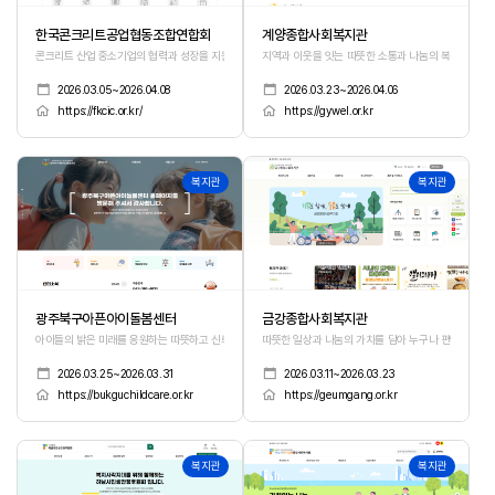
한국콘크리트공업협동조합연합회
계양종합사회복지관
콘크리트 산업 중소기업의 협력과 성장을 지원하는 연합체
지역과 이웃을 잇는 따뜻한 소통과 나눔의 복지 플랫폼
2026.03.05~2026.04.08
2026.03.23~2026.04.06
https://fkcic.or.kr/
https://gywel.or.kr
507
506
복지관
복지관
광주북구아픈아이돌봄센터
금강종합사회복지관
아이들의 밝은 미래를 응원하는 따뜻하고 신뢰감 있는 돌봄 서비스 플랫폼
따뜻한 일상과 나눔의 가치를 담아 누구나 편안하게 이용
2026.03.25~2026.03.31
2026.03.11~2026.03.23
https://bukguchildcare.or.kr
https://geumgang.or.kr
505
504
복지관
복지관