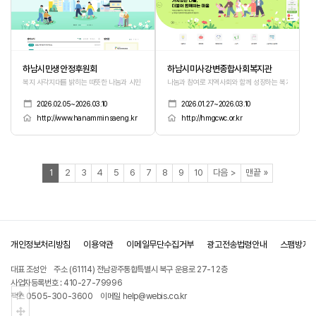
하남시민생안정후원회
하남시미사강변종합사회복지관
복지 사각지대를 밝히는 따뜻한 나눔과 시민 참여의 공간
나눔과 참여로 지역사회와 함께 성장하는 복지 커뮤니
2026.02.05~2026.03.10
2026.01.27~2026.03.10
http://www.hanamminsaeng.kr
http://hmgcwc.or.kr
열린
페이지
페이지
페이지
페이지
페이지
페이지
페이지
페이지
페이지
페이지
페이지
페이지
1
2
3
4
5
6
7
8
9
10
다음
>
맨끝
»
개인정보처리방침
이용약관
이메일무단수집거부
광고전송법령안내
스팸방지
대표 조성안
주소 (61114) 전남광주통합특별시 북구 운용로 27-1 2층
사업자등록번호 : 410-27-79996
상단으로
팩스 0505-300-3600
이메일 help@webis.co.kr
중간으로