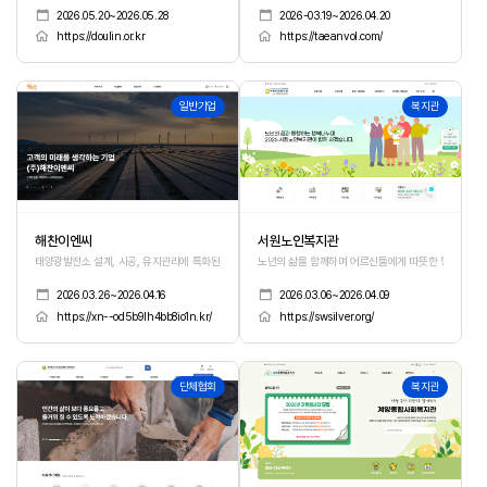
2026.05.20~2026.05.28
2026-03.19~2026.04.20
https://doulin.or.kr
https://taeanvol.com/
511
510
일반기업
복지관
해찬이엔씨
서원노인복지관
태양광발전소 설계, 시공, 유지관리에 특화된 업무를 제공하는 기업
노년의 삶을 함께하며 어르신들에게 따뜻한 행복과 활
2026.03.26~2026.04.16
2026.03.06~2026.04.09
https://xn--od5b9lh4bb8io1n.kr/
https://swsilver.org/
509
508
단체협회
복지관