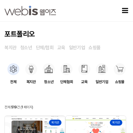
포트폴리오 페이지
모
포트폴리오
복지관
청소년
단체/협회
교육
일반기업
쇼핑몰
포트폴리오 카테고리
전체
복지관
청소년
단체협회
교육
일반기업
쇼핑몰
포트폴리오
전체
519
건
(
1
페이지)
포트폴리오 목록
519
518
복지관
복지관