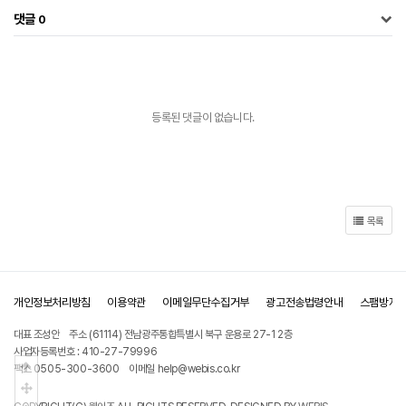
댓글
0
등록된 댓글이 없습니다.
목록
개인정보처리방침
이용약관
이메일무단수집거부
광고전송법령안내
스팸방지
대표 조성안
주소 (61114) 전남광주통합특별시 북구 운용로 27-1 2층
사업자등록번호 : 410-27-79996
상단으로
팩스 0505-300-3600
이메일 help@webis.co.kr
중간으로