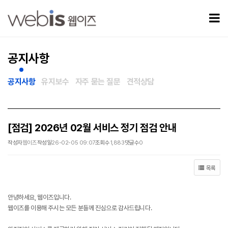
[점검] 2026년 02월 서비스 정기 점검 안내 > 공지사항
모
공지사항
공지사항
유지보수
자주 묻는 질문
견적상담
[점검] 2026년 02월 서비스 정기 점검 안내
작성자
웹이즈
작성일
26-02-05 09:07
조회수
1,883
댓글수
0
목록
안녕하세요, 웹이즈입니다.
웹이즈를 이용해 주시는 모든 분들께 진심으로 감사드립니다.