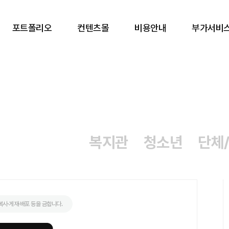
포트폴리오
컨텐츠몰
비용안내
부가서비
복지관
청소년
단체
사·게재·배포 등을 금합니다.