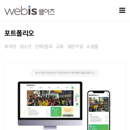
당감종합사회복지관 > 포트폴리오
모
포트폴리오
복지관
청소년
단체/협회
교육
일반기업
쇼핑몰
본 사이트의 컨텐츠는 무단으로 복사·게재·배포 등을 금합니다.