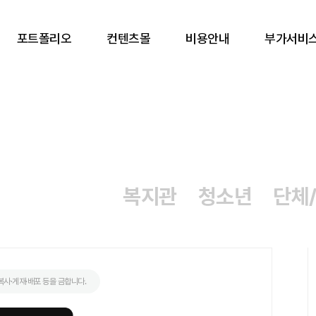
포트폴리오
컨텐츠몰
비용안내
부가서비
복지관
청소년
단체
사·게재·배포 등을 금합니다.