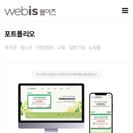
계양종합사회복지관 > 포트폴리오
모
포트폴리오
복지관
청소년
단체/협회
교육
일반기업
쇼핑몰
본 사이트의 컨텐츠는 무단으로 복사·게재·배포 등을 금합니다.