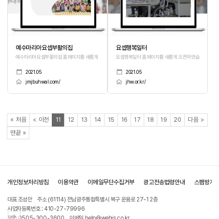
예수마리아요셉부활의집
요셉행복일터
예수마리아요셉부활의집 홈페이지를 새롭게 오픈하였습니다.
요셉행복일터 홈페이지를 새롭게 오픈하였습니다.
2021.05
2021.05
jmjbuhwal.com/
jhw.or.kr/
페이지
페이지
열린
페이지
페이지
페이지
페이지
페이지
페이지
페이지
페이지
페이지
페이지
페이지
«
처음
<
이전
11
12
13
14
15
16
17
18
19
20
다음
>
페이지
맨끝
»
개인정보처리방침
이용약관
이메일무단수집거부
광고전송법령안내
스팸방지
대표 조성안
주소 (61114) 전남광주통합특별시 북구 운용로 27-1 2층
사업자등록번호 : 410-27-79996
상단으로
팩스 0505-300-3600
이메일 help@webis.co.kr