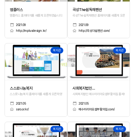
엠플러스
곡성The쉼독채펜션
엠플러스 홈페이지를 새롭게 오픈하였습니다.
곡성The쉼독채펜션 홈페이지를 새롭게 오픈하였습니다
2021.09
2021.09
http://mplusdesign.kr/
http://곡성더쉼펜션.com/
347
346
복지관
복지관
스스로나눔복지
사회복지법인
예수마리아요셉부활의집
스스로나눔복지 홈페이지를 새롭게 오픈하였습니다.
사회복지법인 예수마리아요셉부활의집 홈페이지를 새롭
2021.05
2021.05
ssro.or.kr/
예수마리아요셉부활의집.com/
345
344
복지관
복지관