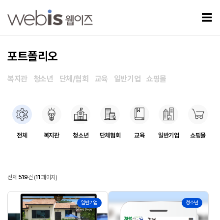
포트폴리오 11 페이지
모
포트폴리오
복지관
청소년
단체/협회
교육
일반기업
쇼핑몰
포트폴리오 카테고리
전체
복지관
청소년
단체협회
교육
일반기업
쇼핑몰
포트폴리오
전체
519
건
(
11
페이지)
포트폴리오 목록
359
358
일반기업
청소년