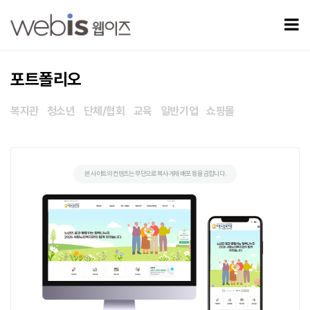
서원노인복지관 > 포트폴리오
모
포트폴리오
복지관
청소년
단체/협회
교육
일반기업
쇼핑몰
본 사이트의 컨텐츠는 무단으로 복사·게재·배포 등을 금합니다.