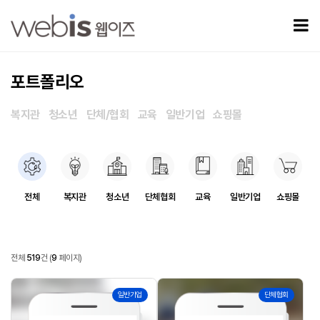
포트폴리오 9 페이지
모
포트폴리오
복지관
청소년
단체/협회
교육
일반기업
쇼핑몰
포트폴리오 카테고리
전체
복지관
청소년
단체협회
교육
일반기업
쇼핑몰
포트폴리오
전체
519
건
(
9
페이지)
포트폴리오 목록
391
390
일반기업
단체협회