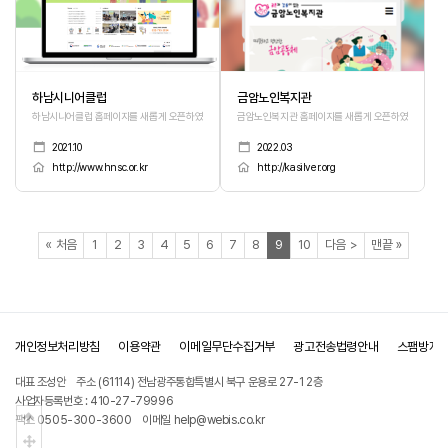
하남시니어클럽
금암노인복지관
하남시니어클럽 홈페이지를 새롭게 오픈하였습니다.
금암노인복지관 홈페이지를 새롭게 오픈하였습니다.
2021.10
2022.03
http://www.hnsc.or.kr
http://kasilver.org
페이지
페이지
페이지
페이지
페이지
페이지
페이지
페이지
페이지
열린
페이지
페이지
페이지
페이지
«
처음
1
2
3
4
5
6
7
8
9
10
다음
>
맨끝
»
개인정보처리방침
이용약관
이메일무단수집거부
광고전송법령안내
스팸방지
대표 조성안
주소 (61114) 전남광주통합특별시 북구 운용로 27-1 2층
사업자등록번호 : 410-27-79996
상단으로
팩스 0505-300-3600
이메일 help@webis.co.kr
중간으로